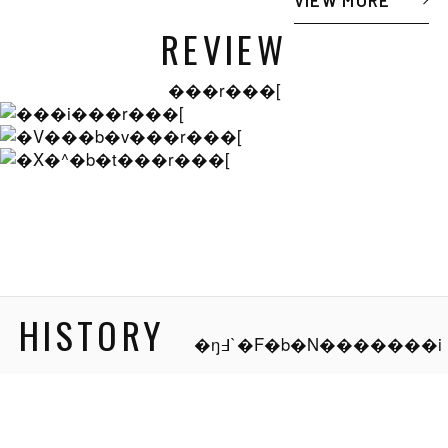
VIEW MORE
REVIEW
���r���[
HISTORY
�ŋ߃`�F�b�N�������i