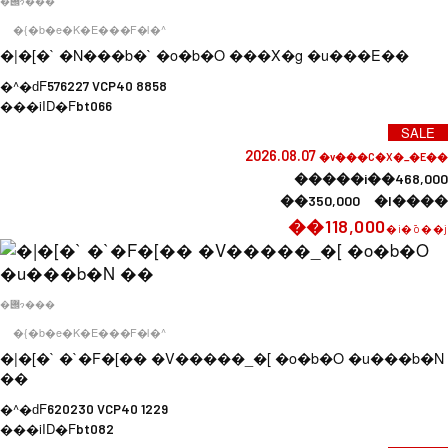
�݌ɂ���
�{�b�e�K�E���F�l�^
�|�[�` �N���b�` �o�b�O ���X�g �u���E��
�^�ԁF
576227 VCP40 8858
���iID�F
bt066
SALE
2026.08.07
�v���C�X�_�E��
�����i��468,000
��350,000 �l����
��118,000
�i�ō��j
�݌ɂ���
�{�b�e�K�E���F�l�^
�|�[�` �`�F�[�� �V�����_�[ �o�b�O �u���b�N
��
�^�ԁF
620230 VCP40 1229
���iID�F
bt082