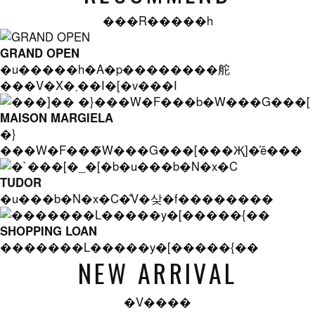
���R�����h
GRAND OPEN
�u�����h�A�p��������舵
���V�X�܂��I�[�v���I
MAISON MARGIELA
�}
���W�F���̃W���G���[���Җ]�̍ē���
TUDOR
�u���b�N�x�C�̐V�샂�f��������
SHOPPING LOAN
�������L�����y�[�����{��
NEW ARRIVAL
�V����