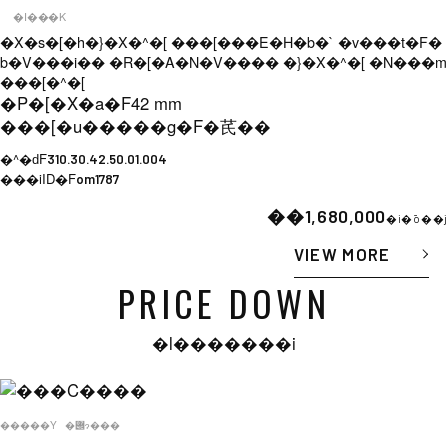
�I���K
�X�s�[�h�}�X�^�[ ���[���E�H�b�` �v���t�F�
b�V���i�� �R�[�A�N�V���� �}�X�^�[ �N���m
���[�^�[
�P�[�X�a�F
42 mm
���[�u�����g�F
�芪��
�^�ԁF
310.30.42.50.01.004
���iID�F
om1787
��1,680,000
�i�ō��j
VIEW MORE
PRICE DOWN
�l�������i
�����Y
�݌ɂ���