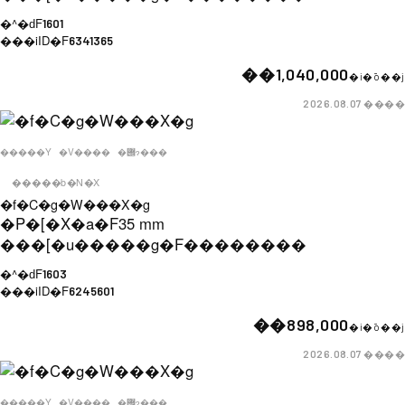
�^�ԁF
1601
���iID�F
6341365
��1,040,000
�i�ō��j
����
2026.08.07
�����Y
�V����
�݌ɂ���
�����b�N�X
�f�C�g�W���X�g
�P�[�X�a�F
35 mm
���[�u�����g�F
��������
�^�ԁF
1603
���iID�F
6245601
��898,000
�i�ō��j
����
2026.08.07
�����Y
�V����
�݌ɂ���