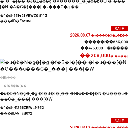
�`�F�[�� �J�Z�b�g �V�����_�[�o�b�O �`���
[�N �A�C�{���[ �z���C�g ��
�^�ԁF
631421 VBWZ0 9143
���iID�F
bt051
SALE
2026.08.07
�v���C�X�_�E��
�����i��683,000
��475,000 �l����
��208,000
�i�ō��j
�݌ɂ���
�f�B�I�[��
�u�b�N�g�[�g �f�B�I�[�� �I�u���[�N �G���u�
��C�_���[ ���[�W
�^�ԁF
M1286ZRIW_M932
���iID�F
cd072
SALE
2026.08.07
�v���C�X�_�E��