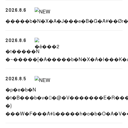
2026.8.6
2026.8.6
�t�����N
2026.8.5
�p�e�b�N
�t�B���b�v�⃔�@�V�������E�R���X
�}