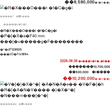
��8,580,000
�i�ō��j
�����Y
�݌ɂ���
�����b�N�X
�R�X���O���t �f�C�g�i
�P�[�X�a�F
40 mm
���[�u�����g�F
��������
�^�ԁF
126505
���iID�F
rx1854
2026.08.06
�v���C�X�_�E��
�����i��10,700,000
��500,000 �l����
��10,200,000
�i�ō��j
�j�����p
�݌ɂ���