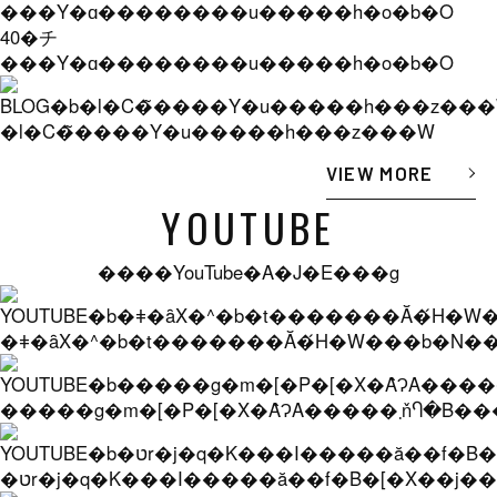
40�チ
���Y�ɑ��������u�����h�o�b�O
�l�C�̃����Y�u�����h���z���W
VIEW MORE
YOUTUBE
����YouTube�A�J�E���g
�ǂ�ȃX�^�b�t�������Ă�́H�W���b�N���
�����g�m�[�P�[�X�Ȃ̂
�טr�j�q�K���I�����ă��f�B�[�X��j