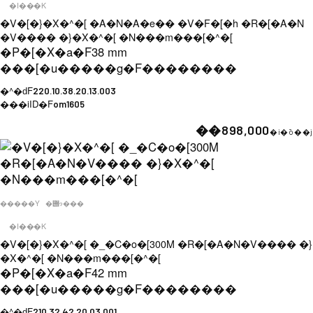
�I���K
�V�[�}�X�^�[ �A�N�A�e�� �V�F�[�h �R�[�A�N
�V���� �}�X�^�[ �N���m���[�^�[
�P�[�X�a�F
38 mm
���[�u�����g�F
��������
�^�ԁF
220.10.38.20.13.003
���iID�F
om1605
��898,000
�i�ō��j
�����Y
�݌ɂ���
�I���K
�V�[�}�X�^�[ �_�C�o�[300M �R�[�A�N�V���� �}
�X�^�[ �N���m���[�^�[
�P�[�X�a�F
42 mm
���[�u�����g�F
��������
�^�ԁF
210.32.42.20.03.001