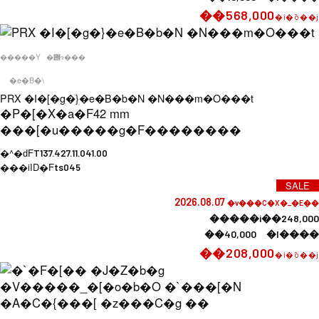
��568,000
�i�ō��j
�����Y
�݌ɂ���
�e�B�\
PRX �I�[�g�}�e�B�b�N �N���m�O���t
�P�[�X�a�F
42 mm
���[�u�����g�F
��������
�^�ԁF
T137.427.11.041.00
���iID�F
ts045
SALE
2026.08.07
�v���C�X�_�E��
�����i��248,000
��40,000 �l����
��208,000
�i�ō��j