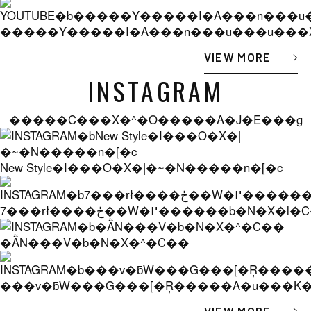
�����Y�����I�A���n���u���u���X
VIEW MORE
INSTAGRAM
�����C���X�^�O�����A�J�E���g
New Style�I���O�X�|�~�N�����n�[�c
7���ɍł����ڂ��W�߂������b
�ẴN���V�b�N�X�^�C��
���v�ƃW���G���[�Ŗ�����A�u���K