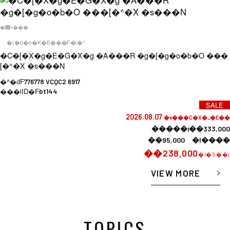
�݌ɂ���
�{�b�e�K�E���F�l�^
�C�[�X�g�E�G�X�g �A���R �g�[�g�o�b�O ���
[�^�X �s���N
�^�ԁF
776778 VCQC2 6917
���iID�F
bt144
SALE
2026.08.07
�v���C�X�_�E��
�����i��333,000
��95,000 �l����
��238,000
�i�ō��j
VIEW MORE
TOPICS