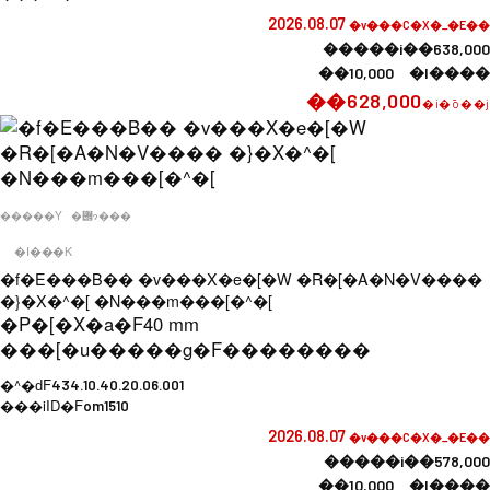
2026.08.07
�v���C�X�_�E��
�����i��638,000
��10,000 �l����
��628,000
�i�ō��j
�����Y
�݌ɂ���
�I���K
�f�E���B�� �v���X�e�[�W �R�[�A�N�V����
�}�X�^�[ �N���m���[�^�[
�P�[�X�a�F
40 mm
���[�u�����g�F
��������
�^�ԁF
434.10.40.20.06.001
���iID�F
om1510
2026.08.07
�v���C�X�_�E��
�����i��578,000
��10,000 �l����