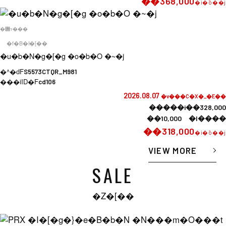
��368,000
�i�ō��j
�݌ɂ���
�f�B�I�[��
�u�b�N�g�[�g �o�b�O �~�j
�^�ԁF
S5573CTQR_M981
���iID�F
cd106
2026.08.07
�v���C�X�_�E��
�����i��328,000
��10,000 �l����
��318,000
�i�ō��j
VIEW MORE
SALE
�Z�[��