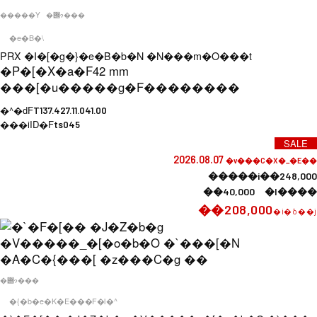
�����Y
�݌ɂ���
�e�B�\
PRX �I�[�g�}�e�B�b�N �N���m�O���t
�P�[�X�a�F
42 mm
���[�u�����g�F
��������
�^�ԁF
T137.427.11.041.00
���iID�F
ts045
SALE
2026.08.07
�v���C�X�_�E��
�����i��248,000
��40,000 �l����
��208,000
�i�ō��j
�݌ɂ���
�{�b�e�K�E���F�l�^