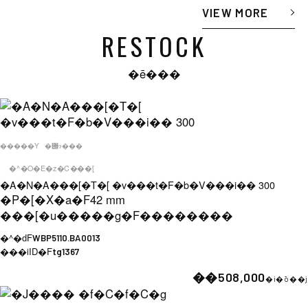
VIEW MORE
RESTOCK
�ē���
�����Y
�݌ɂ���
�^�O�E�z�C���[
�A�N�A���[�T�[ �v���t�F�b�V���i�� 300
�P�[�X�a�F
42 mm
���[�u�����g�F
��������
�^�ԁF
WBP5110.BA0013
���iID�F
tg1367
��508,000
�i�ō��j