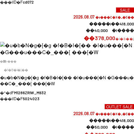
���iID�F
cd072
SALE
2026.08.07
�v���C�X�_�E��
�����i��418,000
��40,000 �l����
��378,000
�i�ō��j
�݌ɂ���
�f�B�I�[��
�u�b�N�g�[�g �f�B�I�[�� �I�u���[�N �G���u�
��C�_���[ ���[�W
�^�ԁF
M1286ZRIW_M932
���iID�F
5024023
OUTLET SALE
2026.08.07
�v���C�X�_�E��
�����i��418,000
��50,000 �l����