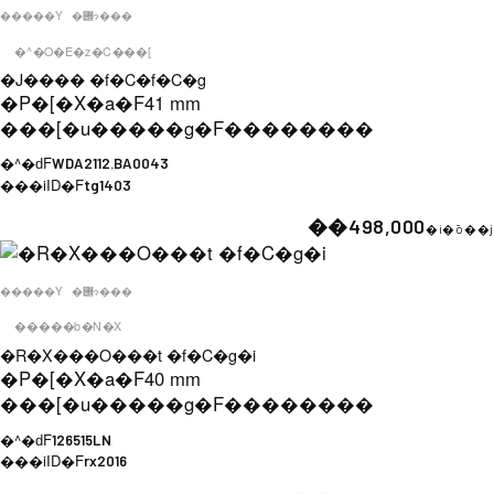
�����Y
�݌ɂ���
�^�O�E�z�C���[
�J���� �f�C�f�C�g
�P�[�X�a�F
41 mm
���[�u�����g�F
��������
�^�ԁF
WDA2112.BA0043
���iID�F
tg1403
��498,000
�i�ō��j
�����Y
�݌ɂ���
�����b�N�X
�R�X���O���t �f�C�g�i
�P�[�X�a�F
40 mm
���[�u�����g�F
��������
�^�ԁF
126515LN
���iID�F
rx2016