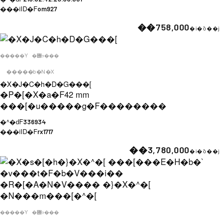
���iID�F
om927
��758,000
�i�ō��j
�����Y
�݌ɂ���
�����b�N�X
�X�J�C�h�D�G���[
�P�[�X�a�F
42 mm
���[�u�����g�F
��������
�^�ԁF
336934
���iID�F
rx1717
��3,780,000
�i�ō��j
�����Y
�݌ɂ���