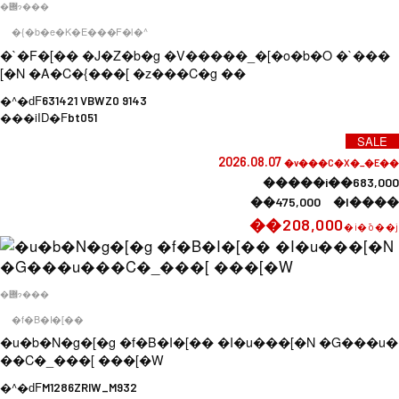
�݌ɂ���
�{�b�e�K�E���F�l�^
�`�F�[�� �J�Z�b�g �V�����_�[�o�b�O �`���
[�N �A�C�{���[ �z���C�g ��
�^�ԁF
631421 VBWZ0 9143
���iID�F
bt051
SALE
2026.08.07
�v���C�X�_�E��
�����i��683,000
��475,000 �l����
��208,000
�i�ō��j
�݌ɂ���
�f�B�I�[��
�u�b�N�g�[�g �f�B�I�[�� �I�u���[�N �G���u�
��C�_���[ ���[�W
�^�ԁF
M1286ZRIW_M932