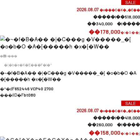
SALE
2026.08.07
�v���C�X�_�E��
�����i��518,000
��340,000 �l����
��178,000
�i�ō��j
�݌ɂ���
�{�b�e�K�E���F�l�^
�~�f�B�A�� �|�C���g �V�����_�[ �o�b�O �A
�[�����h �x�[�W��
�^�ԁF
652446 VCP40 2700
���iID�F
bt080
SALE
2026.08.07
�v���C�X�_�E��
�����i��418,000
��260,000 �l����
��158,000
�i�ō��j