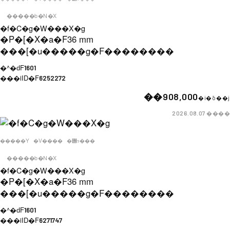
�����b�N�X
�f�C�g�W���X�g
�P�[�X�a�F
36 mm
���[�u�����g�F
��������
�^�ԁF
1601
���iID�F
6252272
��908,000
�i�ō��j
����
2026.08.07
�����Y
�V����
�݌ɂ���
�����b�N�X
�f�C�g�W���X�g
�P�[�X�a�F
36 mm
���[�u�����g�F
��������
�^�ԁF
1601
���iID�F
6271747