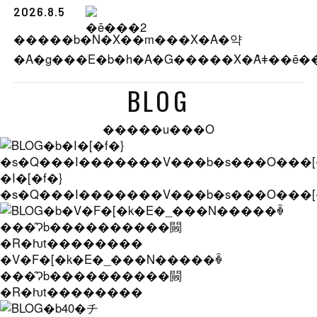
2026.8.5
�����b�N�X��m���X�A�약
BLOG
�����u���O
�I�[�f�}
�s�Q���I�������V���b�s���O���
�V�F�[�k�E�_���N�����ꐶ
���̂Ɂb����������闝
�R�ƕt��������