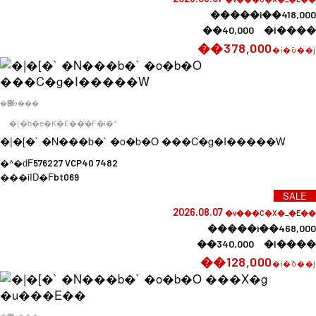
�����i��418,000
��40,000 �l����
��378,000
�i�ō��j
�݌ɂ���
�{�b�e�K�E���F�l�^
�|�[�` �N���b�` �o�b�O ���C�g�I�����W
�^�ԁF
576227 VCP40 7482
���iID�F
bt069
SALE
2026.08.07
�v���C�X�_�E��
�����i��468,000
��340,000 �l����
��128,000
�i�ō��j